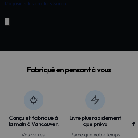
Magasiner les produits Soren
Fabriqué en pensant à vous
Conçu et fabriqué à
Livré plus rapidement
la main à Vancouver.
que prévu
fa
Vos verres,
Parce que votre temps