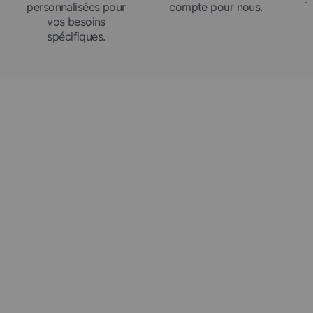
T
personnalisées pour
compte pour nous.
vos besoins
spécifiques.
L’été à votre façon
Trouvez votre cadre estival parfait, puis construisez-le à
votre façon.