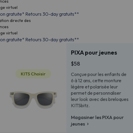
surances
ayage virtuel
raison gratuite*
Retours 30-day gratuits**
turation directe des
surances
ayage virtuel
raison gratuite*
Retours 30-day gratuits**
PIXA pour jeunes
$58
KITS Choisir
Conçue pour les enfants de
6 à 12 ans, cette monture
légère et polarisée leur
permet de personnaliser
leur look avec des breloques
KITSbitz.
Magasiner les PIXA pour
›
jeunes