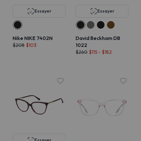
Essayer
Essayer
Nike NIKE 7402N
David Beckham DB
$208
$103
1022
$260
$115 - $182
Essayer