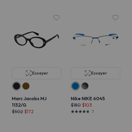
Essayer
Essayer
Marc Jacobs MJ
Nike NIKE 6045
1132/G
$180
$103
$502
$172
7