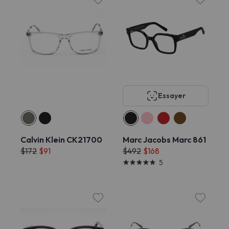
Essayer
Calvin Klein CK21700
Marc Jacobs Marc 861
$172
$91
$492
$168
5