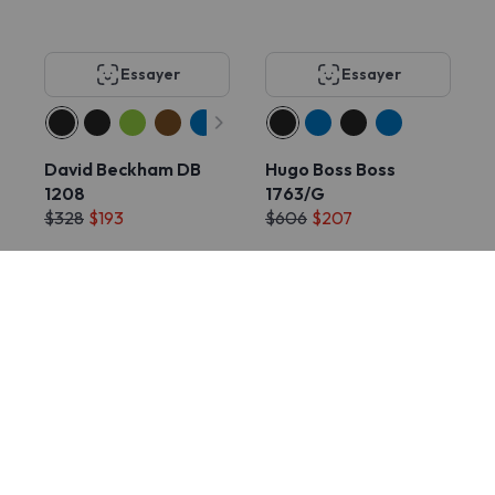
Essayer
Essayer
David Beckham DB
Hugo Boss Boss
1208
1763/G
$328
$193
$606
$207