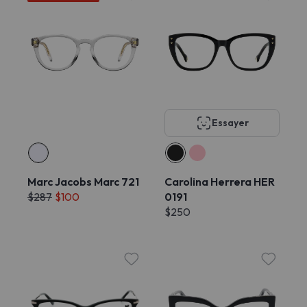
Essayer
Marc Jacobs Marc 721
Carolina Herrera HER
$287
$100
0191
$250