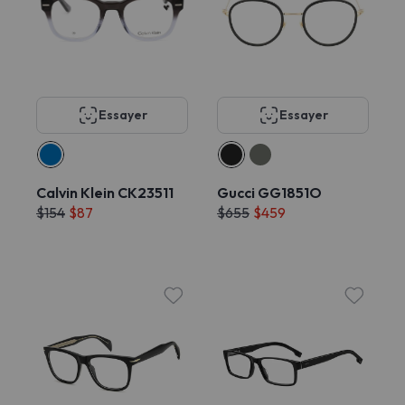
Essayer
Essayer
Calvin Klein CK23511
Gucci GG1851O
$154
$87
$655
$459