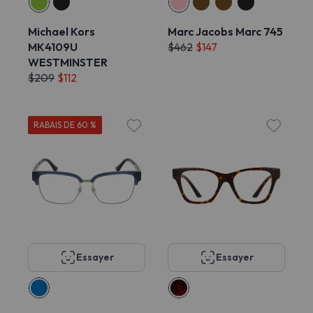
Michael Kors
Marc Jacobs Marc 745
MK4109U
$462
$147
WESTMINSTER
$209
$112
RABAIS DE 60 %
Essayer
Essayer