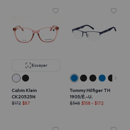
Essayer
Calvin Klein
Tommy Hilfiger TH
CK20525N
1905/É.-U.
$172
$87
$348
$158 - $172