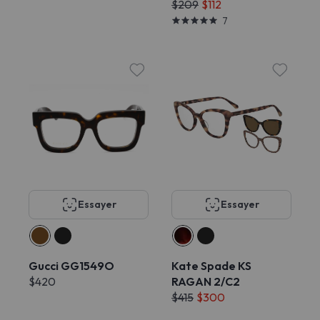
$209
$112
7
Essayer
Essayer
Gucci GG1549O
Kate Spade KS
$420
RAGAN 2/C2
$415
$300