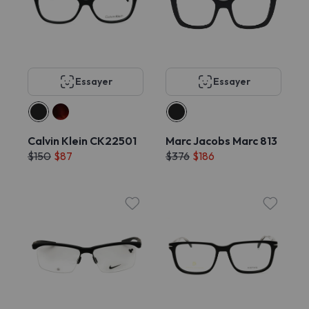
Essayer
Essayer
Calvin Klein CK22501
Marc Jacobs Marc 813
$150
$87
$376
$186