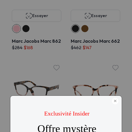
Essayer
Essayer
Marc Jacobs Marc 862
Marc Jacobs Marc 662
$284
$168
$462
$147
Essayer
Essayer