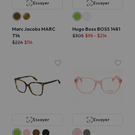
Essayer
Essayer
Marc Jacobs MARC
Hugo Boss BOSS 1481
714
$305
$98 - $214
$224
$114
Essayer
Essayer