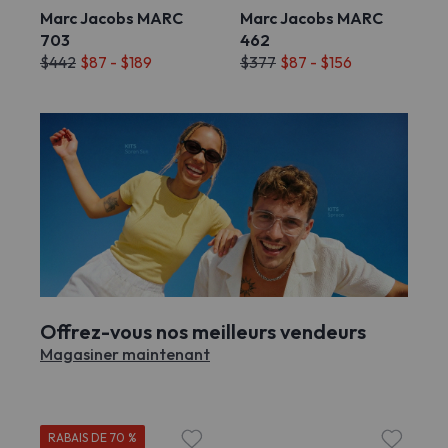
Marc Jacobs MARC
Marc Jacobs MARC
703
462
$442
$87 - $189
$377
$87 - $156
Offrez-vous nos meilleurs vendeurs
Magasiner maintenant
RABAIS DE 70 %