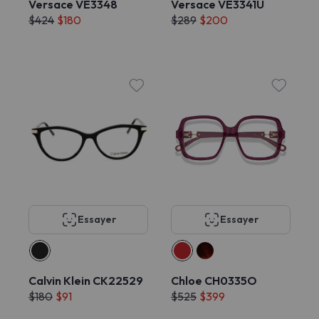
Versace VE3348
Versace VE3341U
$424
$180
$289
$200
Essayer
Essayer
Calvin Klein CK22529
Chloe CH0335O
$180
$91
$525
$399