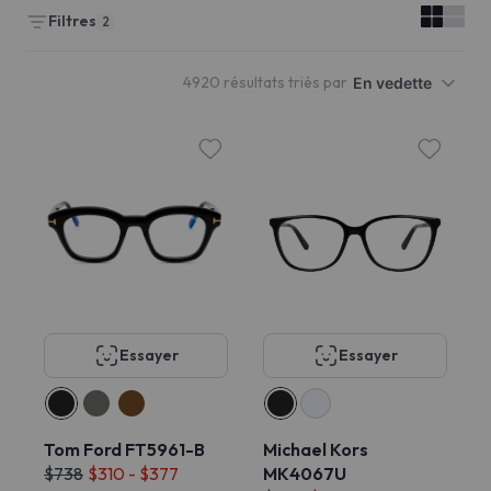
Filtres
2
4920 résultats triés par
En vedette
Essayer
Essayer
Tom Ford FT5961-B
Michael Kors
$738
$310 - $377
MK4067U