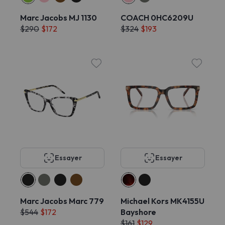
Marc Jacobs MJ 1130
COACH 0HC6209U
$290
$172
$324
$193
Essayer
Essayer
Marc Jacobs Marc 779
Michael Kors MK4155U
$544
$172
Bayshore
$161
$129