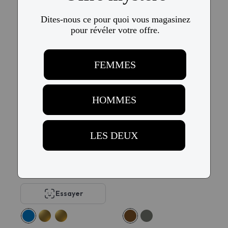
Michael Kors
Michael Kors MK4101U
MK4094U KARLIE I
Shenandoah
$217
$116
$217
$116
5
Essayer