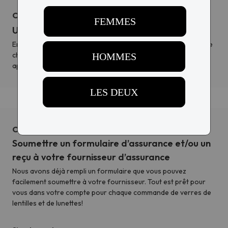
Option 1
Utilisez votre carte FSA ou HSA à la caisse.
Entrez simplement votre numéro de carte CGS ou CGS dans le
champ Carte de crédit lors du passage à la caisse pour
appliquer votre CGS à votre achat.
Option 2
Soumettre un formulaire d’assurance et/ou un
reçu à votre fournisseur d’assurance
Nous avons déjà rempli un formulaire que vous pouvez
facilement soumettre à votre fournisseur. Tout est prêt pour
vous dans votre compte pour chaque commande de verres de
lentilles et de lunettes!