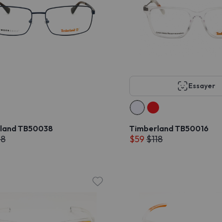
Essayer
land TB50038
Timberland TB50016
18
$59
$118