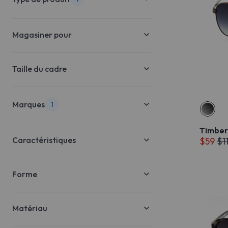
Magasiner pour
Taille du cadre
Marques
1
Timber
Caractéristiques
$59
$1
Forme
Matériau