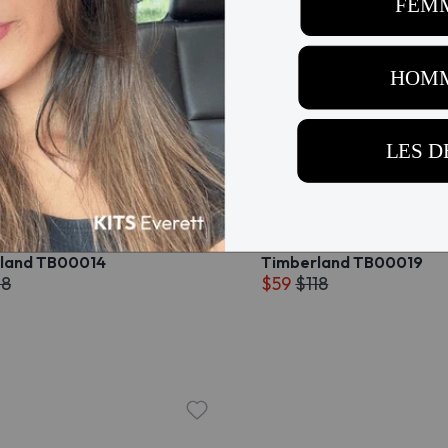
land TB00014
Timberland TB00019
18
$59
$118