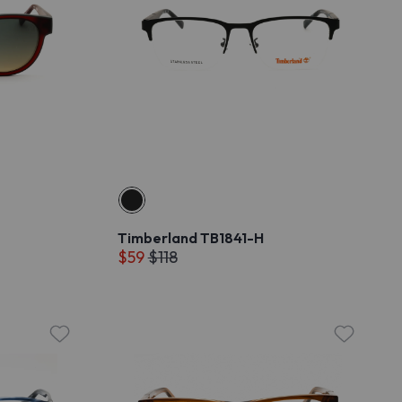
Timberland TB1841-H
$59
$118