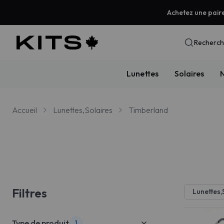
Achetez une pair
Recherch
Lunettes
Solaires
N
Accueil
Lunettes,Solaires
Timberland
Filtres
Lunettes,
Type de produit
1