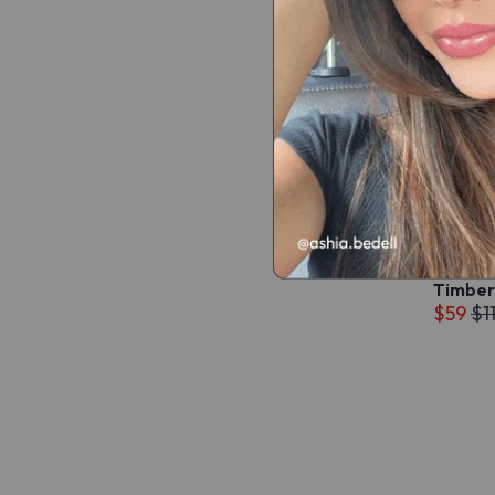
Timber
$59
$1