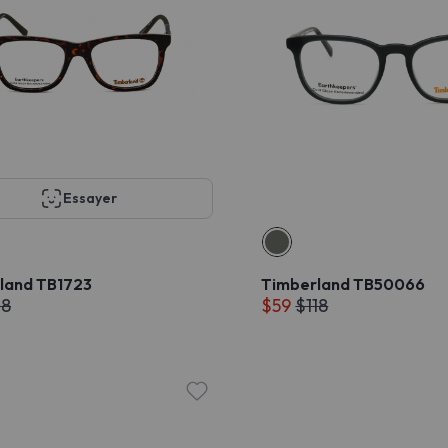
Essayer
land TB1723
Timberland TB50066
18
$59
$118