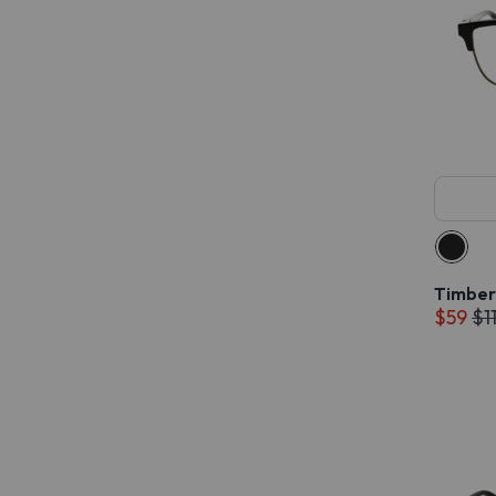
Timber
$59
$1