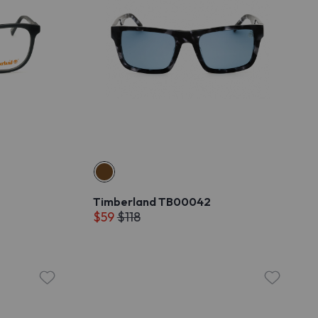
Timberland TB00042
$59
$118