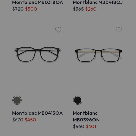
Montblanc MB0318OA
Montblanc MB0418OJ
$720
$500
$365
$260
Montblanc MB0413OA
Montblanc
$670
$450
MB0396ON
$560
$401