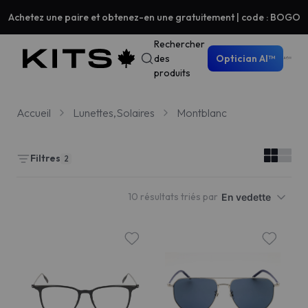
Achetez une paire et obtenez-en une gratuitement | code : BOGO
Rechercher
des
Optician AI™
produits
Accueil
Lunettes,Solaires
Montblanc
Filtres
2
10 résultats triés par
En vedette