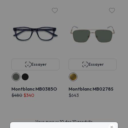
Essayer
Essayer
Montblanc MB0385O
Montblanc MB0278S
$480
$340
$643
Vous avez vu 10 des 10 produits