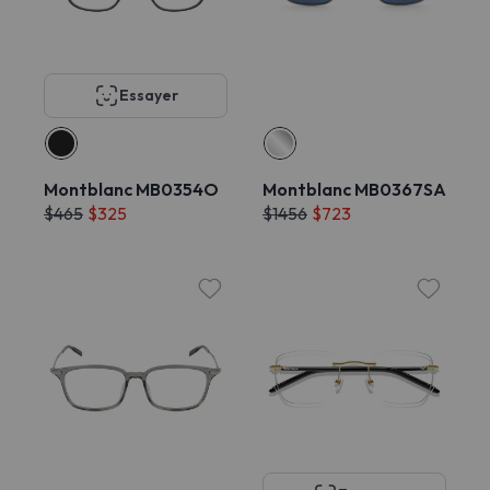
Essayer
Montblanc MB0354O
Montblanc MB0367SA
$465
$325
$1456
$723