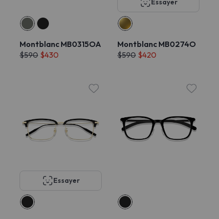
Essayer
Montblanc MB0315OA
Montblanc MB0274O
$590
$430
$590
$420
Essayer