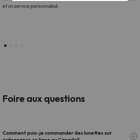
e
et un service personnalisé.
y
e
Foire aux questions
Comment puis-je commander des lunettes sur
ordonnance en ligne au Canada?