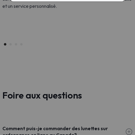
e
et un service personnalisé.
y
e
Foire aux questions
Comment puis-je commander des lunettes sur