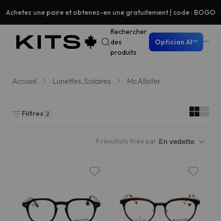
Achetez une paire et obtenez-en une gratuitement | code : BOGO
Rechercher
des
Optician AI™
produits
Accueil
Lunettes,Solaires
McAllister
Filtres
2
9 résultats triés par
En vedette