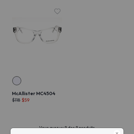
McAllister MC4504
$118
$59
Vous avez vu 9 des 9 produits