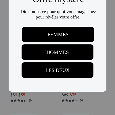
$79
$35
$58
$35
25
RABAIS DE 60 %
RABAIS DE 50 %
Essayer
Essayer
$89
$35
$69
$35
19
19