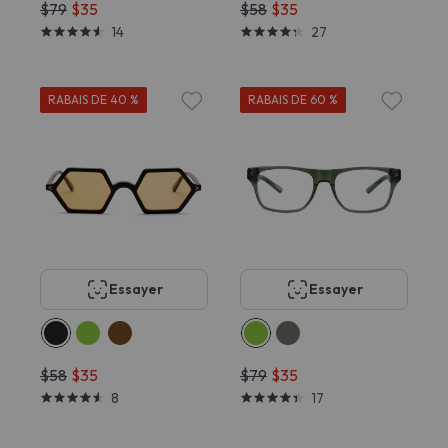
$79
$35
$58
$35
14
27
RABAIS DE 40 %
RABAIS DE 60 %
Essayer
Essayer
$58
$35
$79
$35
8
17