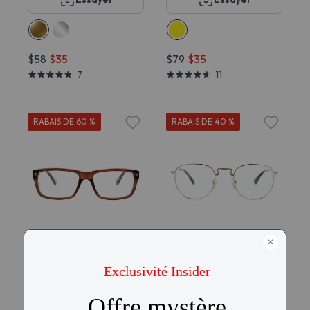
$58
$35
$79
$35
7
11
RABAIS DE 60 %
RABAIS DE 40 %
Essayer
Essayer