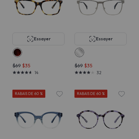
Essayer
Essayer
$69
$35
$69
$35
14
32
RABAIS DE 60 %
RABAIS DE 60 %