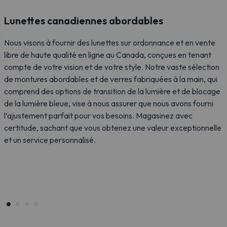
Lunettes canadiennes abordables
Nous visons à fournir des lunettes sur ordonnance et en vente
libre de haute qualité en ligne au Canada, conçues en tenant
D
compte de votre vision et de votre style. Notre vaste sélection
m
de montures abordables et de verres fabriquées à la main, qui
e
comprend des options de transition de la lumière et de blocage
V
de la lumière bleue, vise à nous assurer que nous avons fourni
l
l’ajustement parfait pour vos besoins. Magasinez avec
d
certitude, sachant que vous obtenez une valeur exceptionnelle
e
et un service personnalisé.
y
e