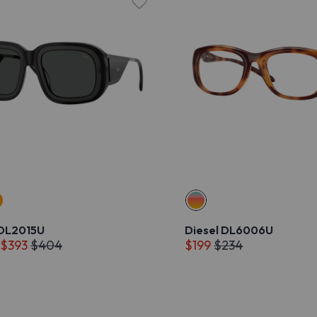
 DL2015U
Diesel DL6006U
 $393
$404
$199
$234