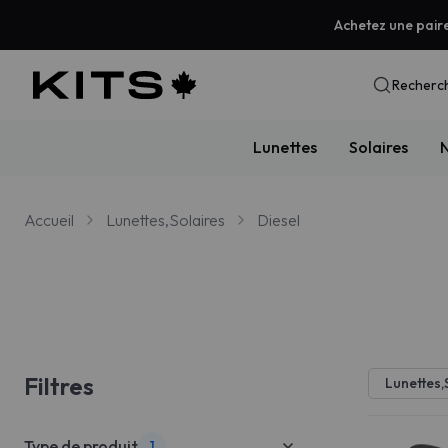
Achetez une pair
Recherch
Lunettes
Solaires
N
Accueil
Lunettes,Solaires
Diesel
Filtres
Lunettes,
Type de produit
1