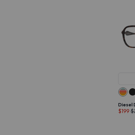
Diesel
$199
$