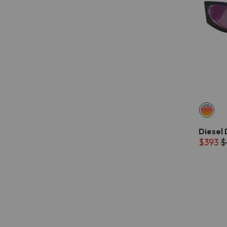
Diesel
$393
$