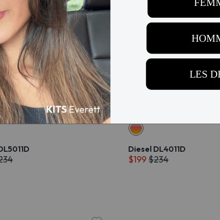
 DL5011D
Diesel DL4011D
234
$199
$234