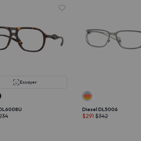
Essayer
 DL6008U
Diesel DL5006
234
$291
$342