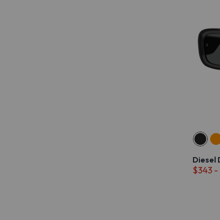
Diesel
$343 -