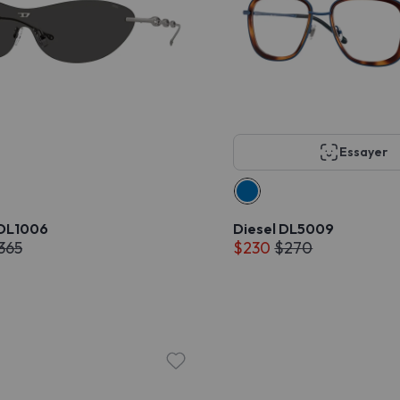
Essayer
 DL1006
Diesel DL5009
365
$230
$270