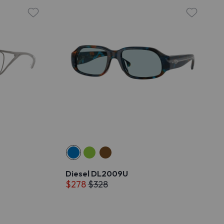
Diesel DL2009U
$278
$328