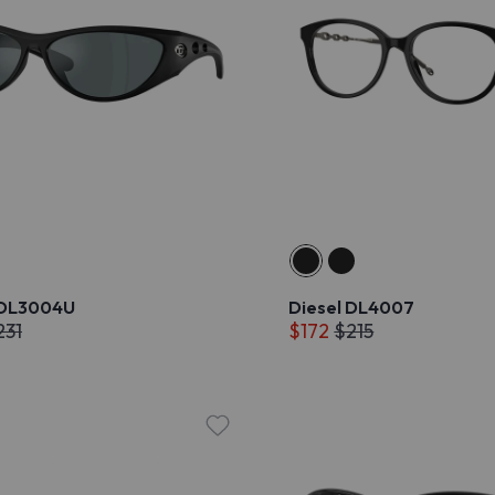
 DL3004U
Diesel DL4007
231
$172
$215