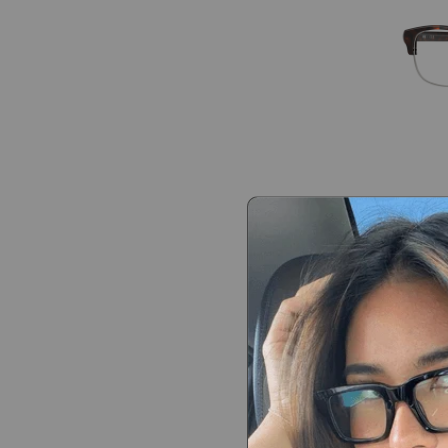
Diesel
$230