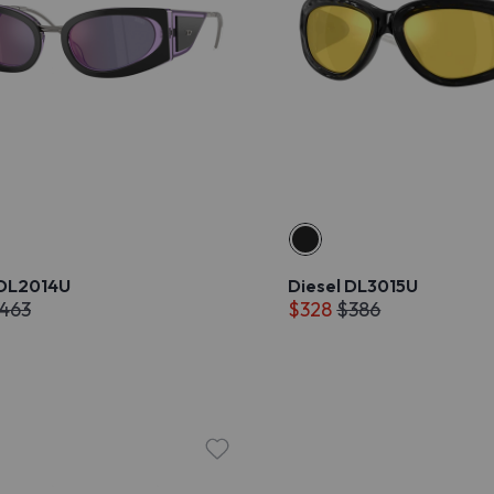
 DL2014U
Diesel DL3015U
463
$328
$386