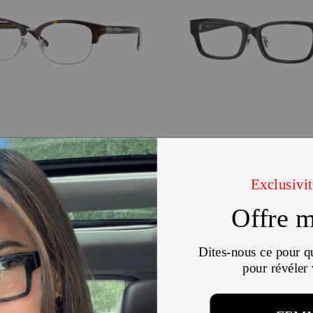
 DL4021D
Diesel DL4010D
$270
$199
$234