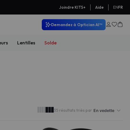
Aide
EN
FR
Joindre KITS+
Demandez à
Optician AI™
eurs
Lentilles
Solde
35 résultats triés par
En vedette