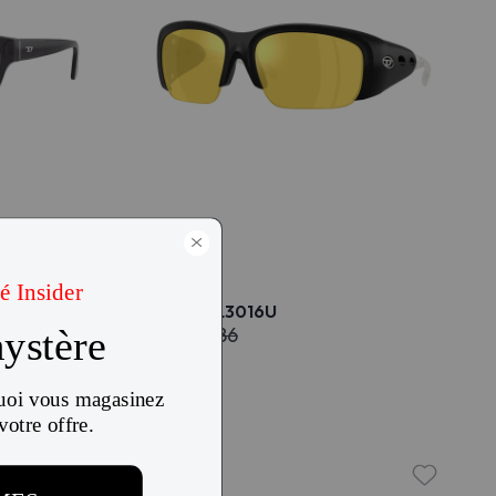
Diesel DL3016U
$328
$386