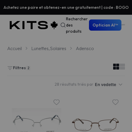
Achetez une paire et obtenez-en une gratuitement | code : BOGO
Rechercher
des
Optician AI™
produits
Accueil
Lunettes,Solaires
Adensco
Filtres
2
28 résultats triés par
En vedette