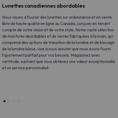
Lunettes canadiennes abordables
Nous visons à fournir des lunettes sur ordonnance et en vente
libre de haute qualité en ligne au Canada, conçues en tenant
D
compte de votre vision et de votre style. Notre vaste sélection
m
de montures abordables et de verres fabriquées à la main, qui
e
comprend des options de transition de la lumière et de blocage
V
de la lumière bleue, vise à nous assurer que nous avons fourni
l
l’ajustement parfait pour vos besoins. Magasinez avec
d
certitude, sachant que vous obtenez une valeur exceptionnelle
e
et un service personnalisé.
y
e