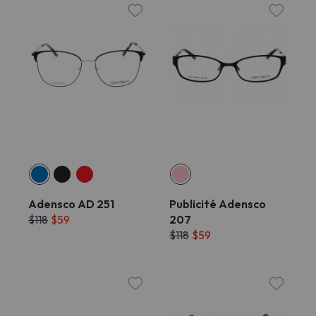
Adensco AD 251
Publicité Adensco
$118
$59
207
$118
$59