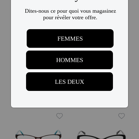
Essayer
Adensco AD 241
Adensco AD 222
$118
$59
$118
$59