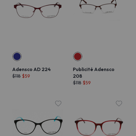
Adensco AD 224
Publicité Adensco
$118
$59
208
$118
$59